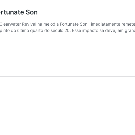
ortunate Son
Clearwater Revival na melodia Fortunate Son, imediatamente remet
pírito do último quarto do século 20. Esse impacto se deve, em grand
reedence
learwater
evival
anta:
ortunate
Son