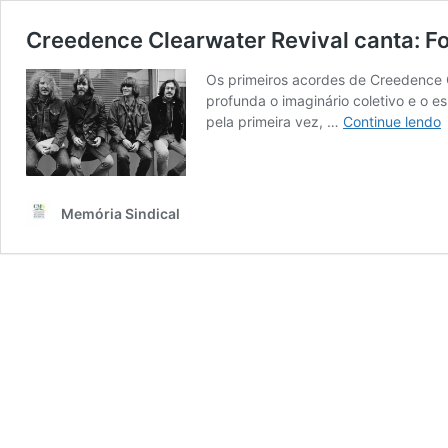
Creedence Clearwater Revival canta: F
Os primeiros acordes de Creedence 
profunda o imaginário coletivo e o es
C
pela primeira vez, …
Continue lendo
C
R
c
F
Memória Sindical