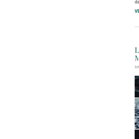
da
V
L
M
SI