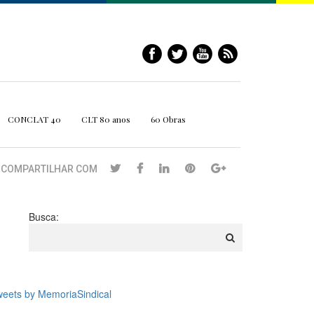
CONCLAT 40
CLT 80 anos
60 Obras
COMPARTILHAR COM
Busca:
eets by MemoriaSindical