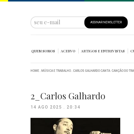
ASSINAR NEWSLETTER
QUEM SOMOS
ACERVO
ARTIGOS E ENTREVISTAS
C
HOME
.
MÚSICA E TRABALHO
.
CARLOS GALHARDO CANTA: CANÇÃO DO TR
2_Carlos Galhardo
14 AGO 2025 . 20:34