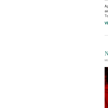
Ap
ai
To
V
N
MÚ