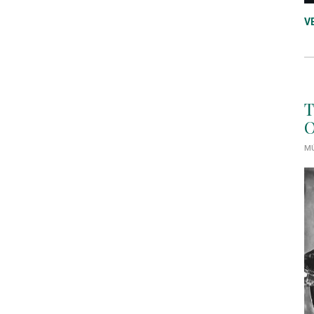
V
T
O
MÚ