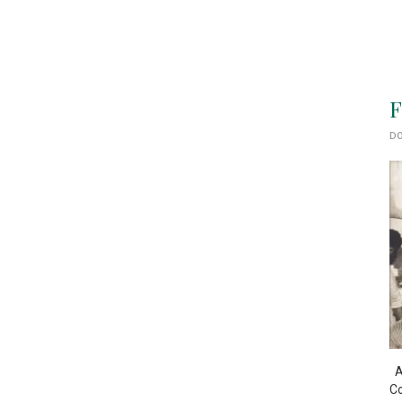
F
DO
As
Co