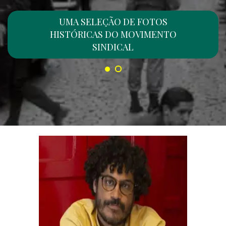
TRABALHO
UMA SELEÇÃO DE FOTOS
HISTÓRICAS DO MOVIMENTO
UMA SELEÇÃO DE MÚSICAS
SINDICAL
NACIONAIS E INTERNACIONAIS QUE
ABORDAM O TRABALHADOR E O
MUNDO DO TRABALHO