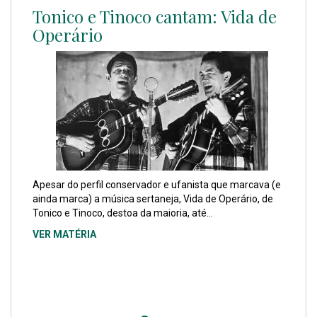
Tonico e Tinoco cantam: Vida de
1979: Congresso dos Metalúrgicos
Operário
em Poços de Caldas – Liberdade e
Autonomia Sindical – parte 1
Apesar do perfil conservador e ufanista que marcava (e
VER MATÉRIA
ainda marca) a música sertaneja, Vida de Operário, de
Tonico e Tinoco, destoa da maioria, até...
VER MATÉRIA