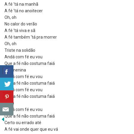
A fé ‘tá na manhã
A fé ‘tá no anoitecer
Oh, oh
No calor do verão
A fé ‘tá viva e sã
A fé também ‘tá pra morrer
Oh, oh
Triste na solidão
Andá com fé eu vou
Que a fé não costuma faiá
Oh, menina
Andá com fé eu vou
Que a fé não costuma faiá
Andá com fé eu vou
Que a fé não costuma faiá
Olálá
Andá com fé eu vou
Que a fé não costuma faiá
Certo ou errado até
A fé vai onde quer que eu vá