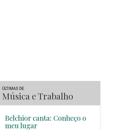
ÚLTIMAS DE
Música e Trabalho
Belchior canta: Conheço o
meu lugar