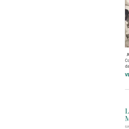
As
Co
da
V
L
M
SI