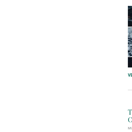
V
T
O
MÚ