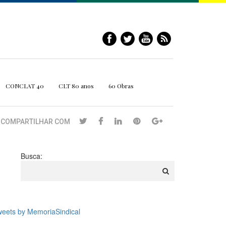
CONCLAT 40
CLT 80 anos
60 Obras
COMPARTILHAR COM
Busca:
eets by MemoriaSindical