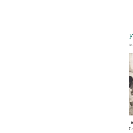
F
DO
As
Co