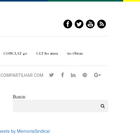
CONCLAT 40
CLT 80 anos
60 Obras
COMPARTILHAR COM
Busca:
eets by MemoriaSindical