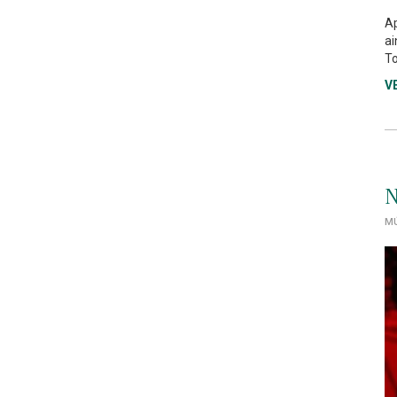
Ap
ai
To
V
N
MÚ