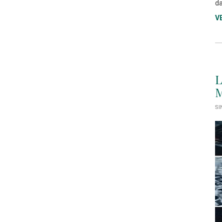
da
V
L
M
SI