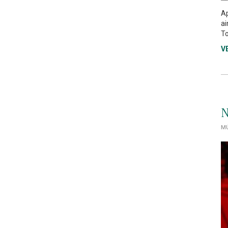
Ap
ai
To
V
N
MÚ