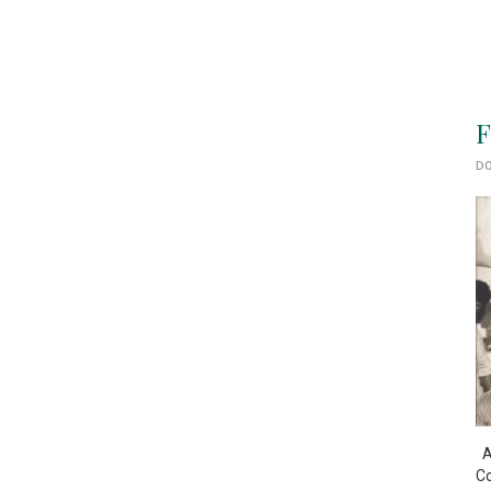
F
DO
As
Co