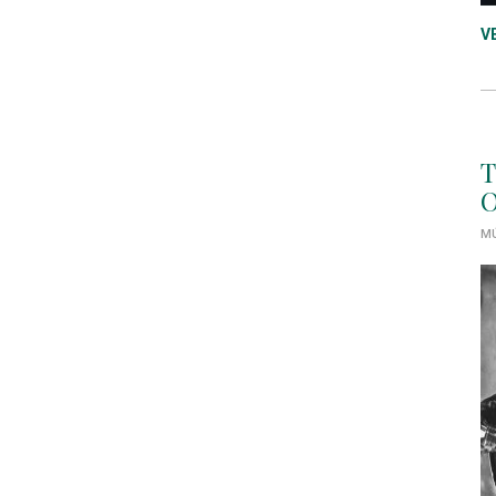
V
T
O
MÚ