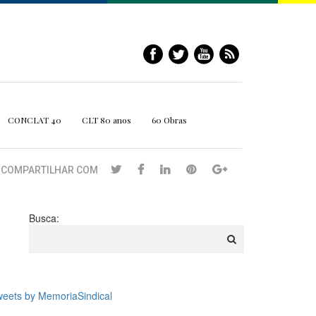
CONCLAT 40
CLT 80 anos
60 Obras
COMPARTILHAR COM
Busca:
eets by MemoriaSindical