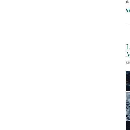
da
V
L
M
SI