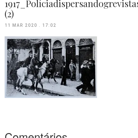
1917_Políciadispersandogrevist
(2)
11 MAR 2020 . 17:02
Comentários