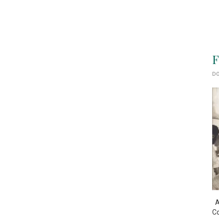
F
DO
As
Co