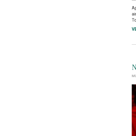
Ap
ai
To
V
N
MÚ