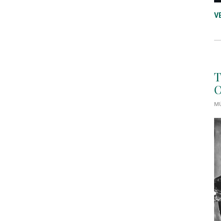
V
T
O
MÚ