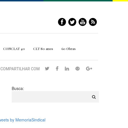
CONCLAT 40
CLT 80 anos
60 Obras
COMPARTILHAR COM
Busca:
eets by MemoriaSindical