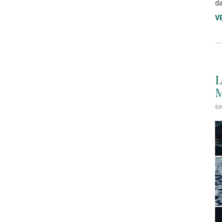
da
V
L
M
SI