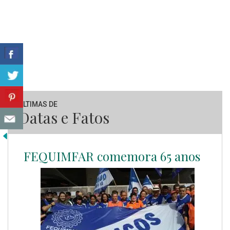
ÚLTIMAS DE
Datas e Fatos
FEQUIMFAR comemora 65 anos
Sindicato dos Metalúrgicos de SP;
90 anos de história