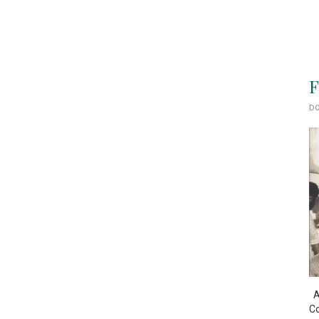
F
DO
As
Co