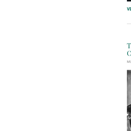
V
T
O
MÚ