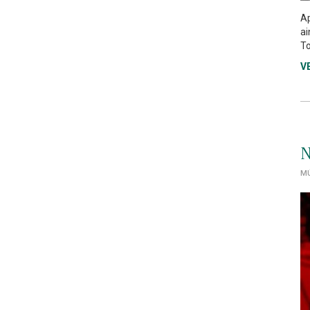
Ap
ai
To
V
N
MÚ