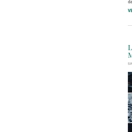
da
V
L
M
SI