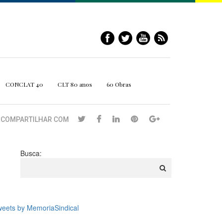
CONCLAT 40
CLT 80 anos
60 Obras
COMPARTILHAR COM
Busca:
eets by MemoriaSindical