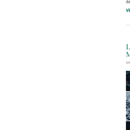
da
V
L
M
SI