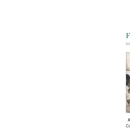
F
DO
As
Co