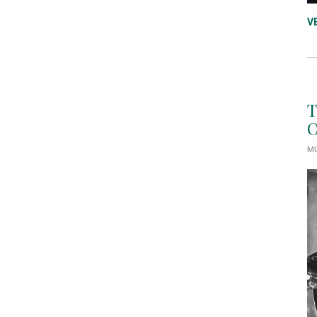
V
T
O
MÚ