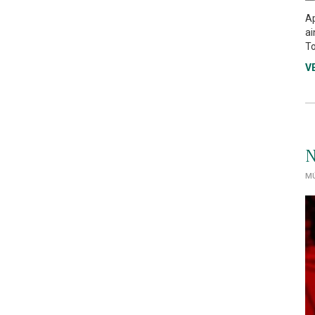
Ap
ai
To
V
N
MÚ