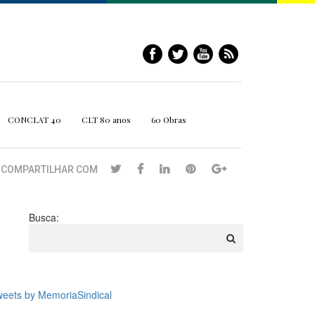
CONCLAT 40
CLT 80 anos
60 Obras
COMPARTILHAR COM
Busca:
eets by MemoriaSindical