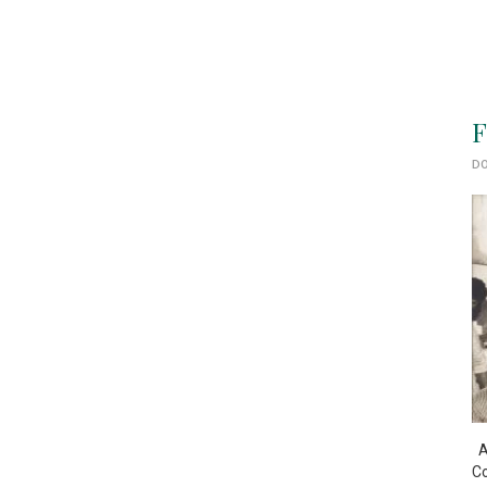
F
DO
As
Co