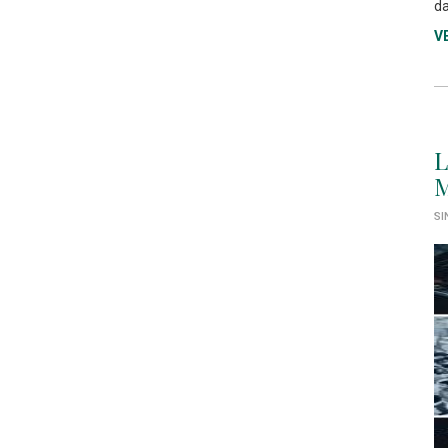
da
V
L
M
SI