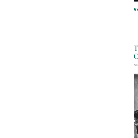
V
T
O
MÚ