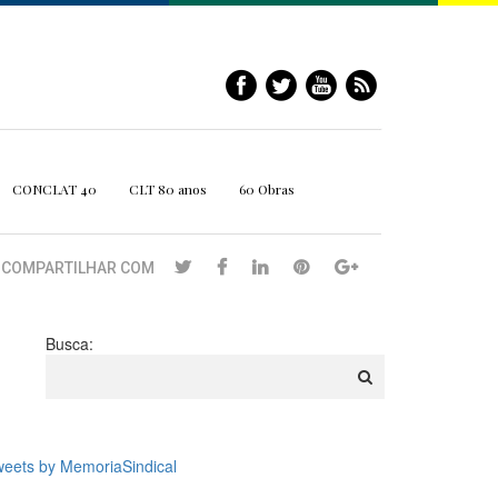
CONCLAT 40
CLT 80 anos
60 Obras
COMPARTILHAR COM
Busca:
eets by MemoriaSindical