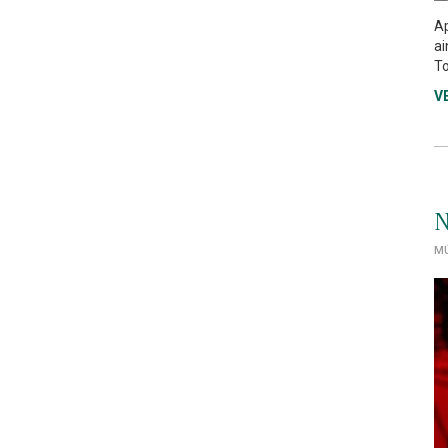
Ap
ai
To
V
N
MÚ