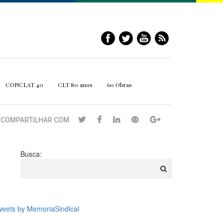
CONCLAT 40
CLT 80 anos
60 Obras
COMPARTILHAR COM
Busca:
eets by MemoriaSindical