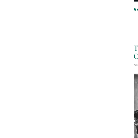
V
T
O
MÚ