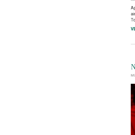
Ap
ai
To
V
N
MÚ