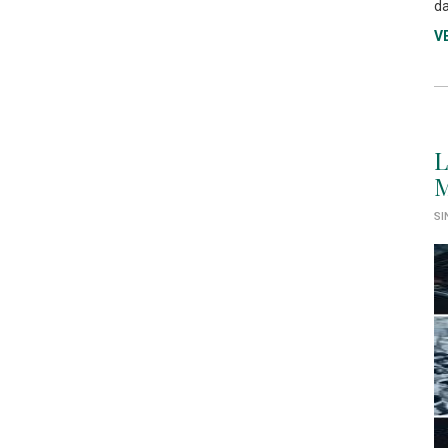
da
V
L
M
SI