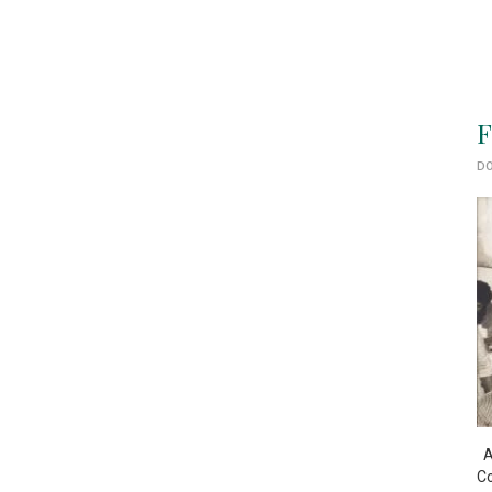
F
DO
As
Co