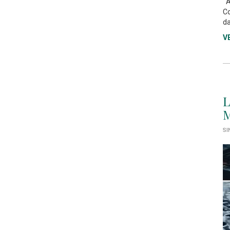
As
Co
da
V
L
M
SI