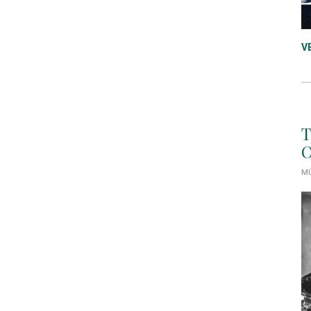
V
T
O
MÚ