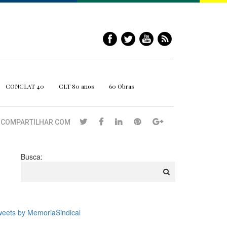
CONCLAT 40
CLT 80 anos
60 Obras
COMPARTILHAR COM
Busca:
eets by MemoriaSindical