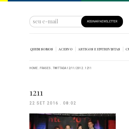
ASSINAR NEWSLETTER
QUEM SOMOS
ACERVO
ARTIGOS E ENTREVISTAS
C
HOME
.
FRASES
.
TWITTADA 12/11/2012
.
1211
1211
22 SET 2016 . 08:02