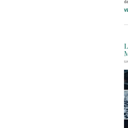
da
V
L
M
SI