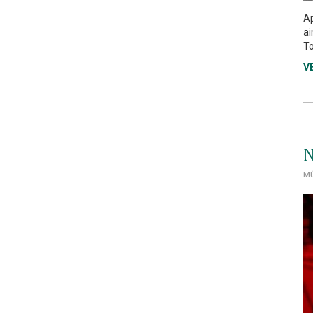
Ap
ai
To
V
N
MÚ