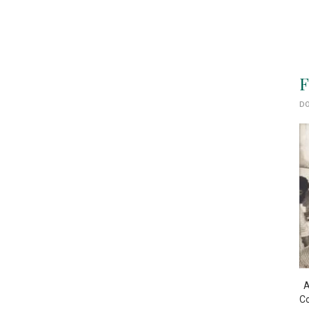
F
DO
As
Co