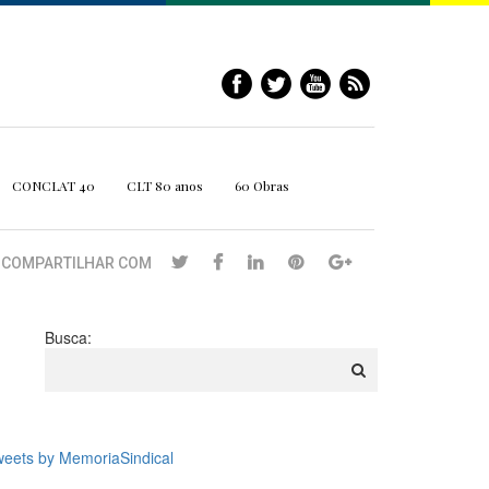
CONCLAT 40
CLT 80 anos
60 Obras
COMPARTILHAR COM
Busca:
eets by MemoriaSindical