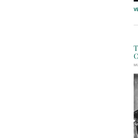
V
T
O
MÚ