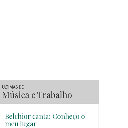
ÚLTIMAS DE
Música e Trabalho
Belchior canta: Conheço o
meu lugar