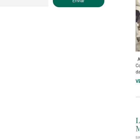
As
Co
da
V
L
M
SI