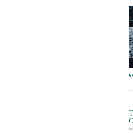
V
T
O
MÚ