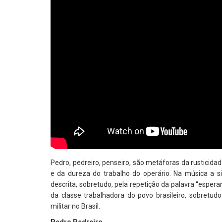
Pedro, pedreiro, penseiro, são metáforas da rusticidad
e da dureza do trabalho do operário. Na música a si
descrita, sobretudo, pela repetição da palavra “esper
da classe trabalhadora do povo brasileiro, sobretu
militar no Brasil.