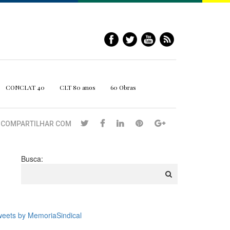
CONCLAT 40
CLT 80 anos
60 Obras
COMPARTILHAR COM
Busca:
eets by MemoriaSindical