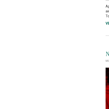
Ap
ai
To
V
N
MÚ