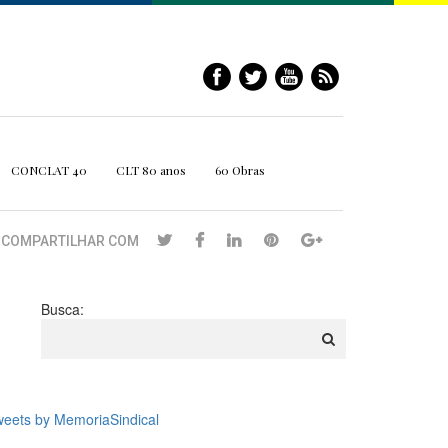
CONCLAT 40
CLT 80 anos
60 Obras
COMPARTILHAR COM
Busca:
eets by MemoriaSindical