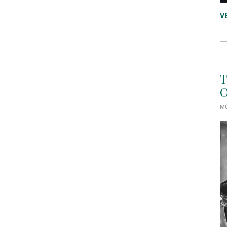
V
T
O
MÚ