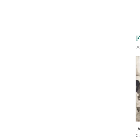
F
DO
As
Co