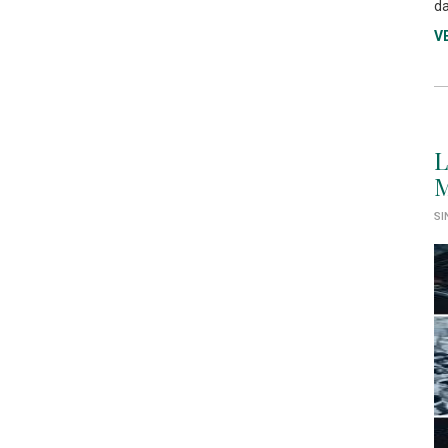
da
V
L
M
SI