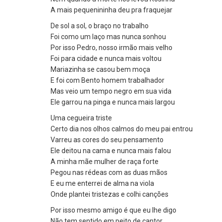
A mais pequenininha deu pra fraquejar
De sol a sol, o braço no trabalho
Foi como um laço mas nunca sonhou
Por isso Pedro, nosso irmão mais velho
Foi para cidade e nunca mais voltou
Mariazinha se casou bem moça
E foi com Bento homem trabalhador
Mas veio um tempo negro em sua vida
Ele garrou na pinga e nunca mais largou
Uma cegueira triste
Certo dia nos olhos calmos do meu pai entrou
Varreu as cores do seu pensamento
Ele deitou na cama e nunca mais falou
A minha mãe mulher de raça forte
Pegou nas rédeas com as duas mãos
E eu me enterrei de alma na viola
Onde plantei tristezas e colhi canções
Por isso mesmo amigo é que eu lhe digo
Não tem sentido em peito de cantor