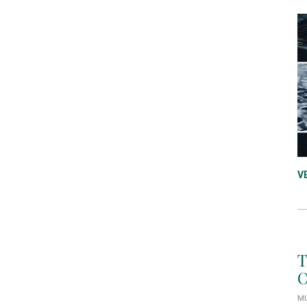
V
T
O
MÚ