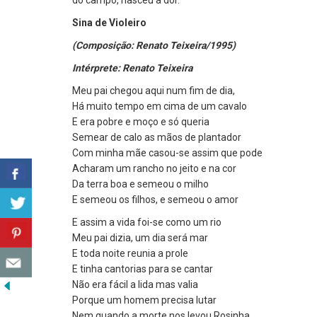
do campo, nasceu a dor.
Sina de Violeiro
(Composição: Renato Teixeira/1995)
Intérprete: Renato Teixeira
Meu pai chegou aqui num fim de dia,
Há muito tempo em cima de um cavalo
E era pobre e moço e só queria
Semear de calo as mãos de plantador
Com minha mãe casou-se assim que pode
Acharam um rancho no jeito e na cor
Da terra boa e semeou o milho
E semeou os filhos, e semeou o amor
E assim a vida foi-se como um rio
Meu pai dizia, um dia será mar
E toda noite reunia a prole
E tinha cantorias para se cantar
Não era fácil a lida mas valia
Porque um homem precisa lutar
Nem quando a morte nos levou Rosinha