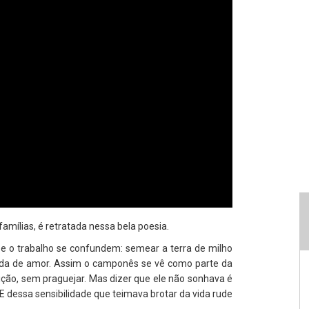
famílias, é retratada nessa bela poesia.
e o trabalho se confundem: semear a terra de milho
vida de amor. Assim o camponês se vê como parte da
ção, sem praguejar. Mas dizer que ele não sonhava é
. E dessa sensibilidade que teimava brotar da vida rude