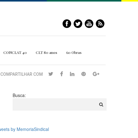
CONCLAT 40
CLT 80 anos
60 Obras
COMPARTILHAR COM
Busca:
eets by MemoriaSindical