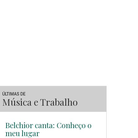
ÚLTIMAS DE
Música e Trabalho
Belchior canta: Conheço o
meu lugar