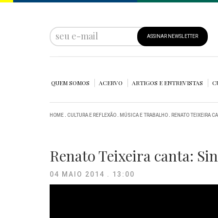
ASSINAR NEWSLETTER
QUEM SOMOS
ACERVO
ARTIGOS E ENTREVISTAS
C
HOME
.
CULTURA E REFLEXÃO
.
MÚSICA E TRABALHO
.
RENATO TEIXEIRA CA
Renato Teixeira canta: Sin
04 MAIO 2014 . 13:00