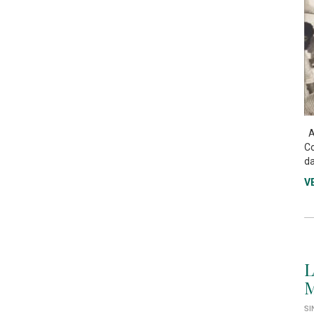
As
Co
da
V
L
M
SI