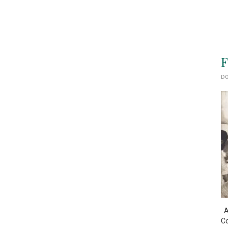
F
DO
As
Co