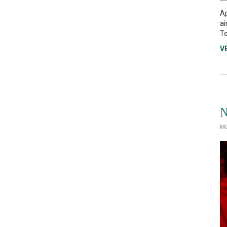
Ap
ai
To
V
N
MÚ