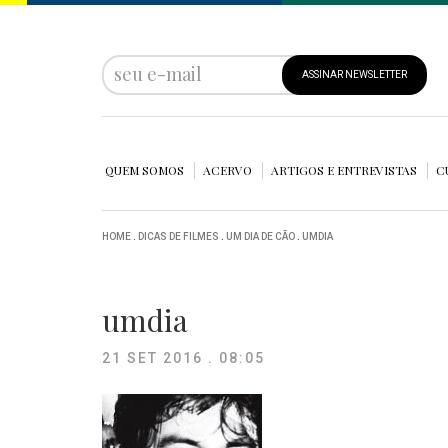
ASSINAR NEWSLETTER
QUEM SOMOS
ACERVO
ARTIGOS E ENTREVISTAS
C
HOME
.
DICAS DE FILMES
.
UM DIA DE CÃO
.
UMDIA
umdia
21 SET 2016 . 08:05