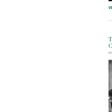
V
T
O
MÚ