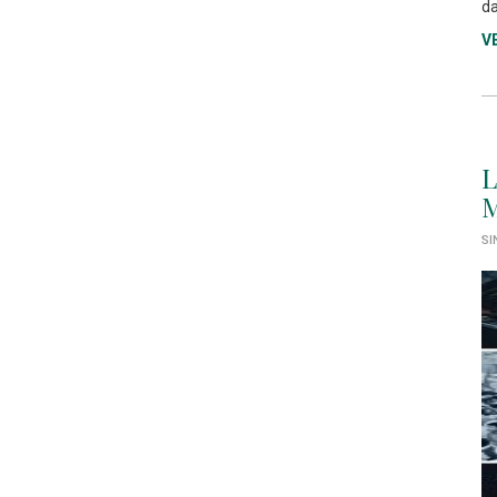
da
V
L
M
SI