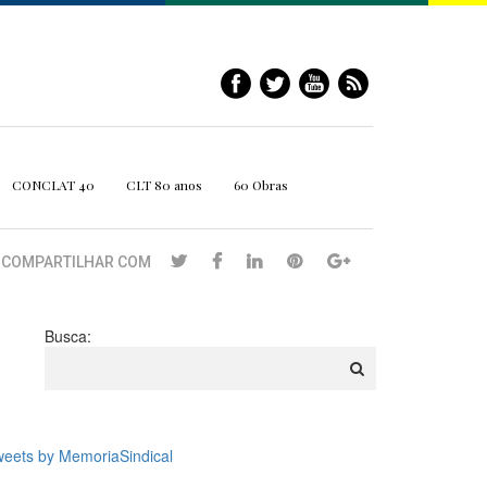
CONCLAT 40
CLT 80 anos
60 Obras
COMPARTILHAR COM
Busca:
eets by MemoriaSindical